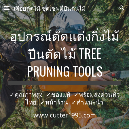
เลื่อยตัดไม้ ชุดเซฟตี้ปีนต้นไม้
Skip to main content
Skip to navigation
อุปกรณ์ตัดแต่งกิ่งไม้
ปีนตัดไม้ TREE
PRUNING TOOLS
✓คุณภาพสูง ✓ของแท้ ✓พร้อมส่งด่วนทั่ว
ไทย ✓หน้าร้าน ✓คำแนะนำ
www.cutter1995.com